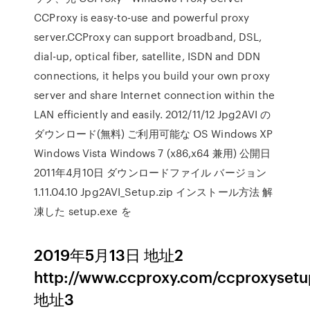
CCProxy is easy-to-use and powerful proxy
server.CCProxy can support broadband, DSL,
dial-up, optical fiber, satellite, ISDN and DDN
connections, it helps you build your own proxy
server and share Internet connection within the
LAN efficiently and easily. 2012/11/12 Jpg2AVI の
ダウンロード(無料) ご利用可能な OS Windows XP
Windows Vista Windows 7 (x86,x64 兼用) 公開日
2011年4月10日 ダウンロードファイル バージョン
1.11.04.10 Jpg2AVI_Setup.zip インストール方法 解
凍した setup.exe を
2019年5月13日 地址2
http://www.ccproxy.com/ccproxysetu
地址3