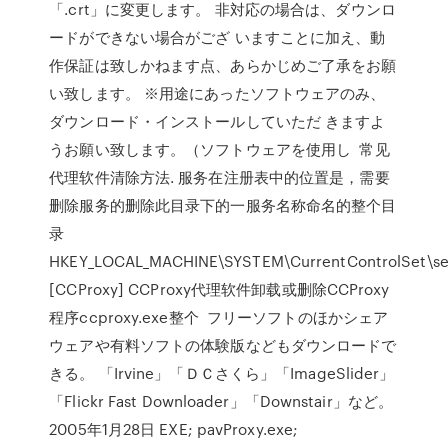
「.crt」に変更します。 非対応の場合は、ダウンロ
ードができない場合がござ いますことに加え、動
作保証は致しかねます点、あらかじめご了承をお願
い致します。 ※用途にあったソフトウェアのみ、
ダウンロード・インストールしていただ きますよ
うお願い致します。（ソフトウェアを使用し 常见
代理软件清除方法. 服务在注册表中的位置是，需要
删除服务的删除此目录下的一服务名称命名的整个目
录
HKEY_LOCAL_MACHINE\SYSTEM\CurrentControlSet\se
[CCProxy] CCProxy代理软件卸载或删除CCProxy
程序ccproxy.exe整个 フリーソフトのほかシェア
ウェアや有料ソフトの体験版などもダウンロードで
きる。 「Irvine」「ＤＣさくら」「ImageSlider」
「Flickr Fast Downloader」「Downstair」など。
2005年1月28日 EXE; pavProxy.exe;