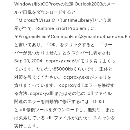
Windows用のCCProxyの設定 Outlook2003のメー
ルで画像をダウンロードすると
「Microsoft.VisualC++RuntimeLibrary]という表
示がでて、Runtime Error! Problem；C：
￥ProgramFiles￥CommonFiles\SymantecShared\ccPro
と書いてあり、「OK」をクリックすると、「サー
バーが見つかりません」とタスクバーに表示され
Sep 23, 2004 · ccproxy.exeがメモリを貪りまくっ
ています。だいたい85000kbくらいです。正体と
対策を教えてください。 ccproxy.exeがメモリを
貪りまくっています。 ccproxy.dll エラーを修復す
る方法. ccproxy.dll またはその他の .dll ファイル
関連のエラーを自動的に修正するには、DllKit
と.dll 修復ツールをダウンロードし、無効な、また
は欠落している .dll ファイルがないか、スキャンを
実行します。