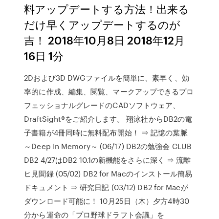
料アップデートする方法！出来る
だけ早くアップデートするのが
吉！ 2018年10月8日 2018年12月
16日 1分
2Dおよび3D DWGファイルを簡単に、素早く、効
率的に作成、編集、閲覧、マークアップできるプロ
フェッショナルグレードのCADソフトウェア、
DraftSight®をご紹介します。 翔泳社からDB2の電
子書籍が4冊同時に無料配布開始！ ⇒ 記憶の葉脈
～Deep In Memory～ (06/17) DB2の勉強会 CLUB
DB2 4/27はDB2 10.1の新機能をさらに深く ⇒ 流離
ヒ見聞録 (05/02) DB2 for Macのインストール簡易
ドキュメント ⇒ 研究日記 (03/12) DB2 for Macが
ダウンロード可能に！ 10月25日（木）夕方4時30
分から運命の「プロ野球ドラフト会議」を