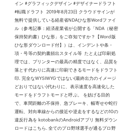
イン #グラフィックデザイン #デザイナードラフト
#転職ドラフト 2019年8月23日 クラウドサインが
無料で提供している経産省NDAひな形Wordファイ
ル（参考記事：経済産業省が公開する「NDA（秘密
保持契約書）ひな形」をご存知ですか？【Word版
ひな形ダウンロード付】）は、インデントや条・
項・号等の契約書頻出スタイル等 たとえば印刷処
理では、プリンターの最高の精度ではなく、品質を
落とす代わりに高速に印刷できるモードをドラフト
印. 完全なWYSIWYGではない(最終出力のイメージ
どおりではない)代わりに、表示速度を高速化した
モードをドラフトモードと呼ぶ。 を妨げる目的
で、車間距離の不保持、急ブレーキ、幅寄せや蛇行
運転、対向車線からの接近や逆走をするなどの10の
違反行為を kotobankのAndroidアプリ 無料ダウン
ロードはこちら. 全てのプロ野球選手が通るプロ野