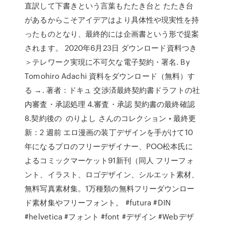
直訳して下書きという言葉もたたき台と たたき台
があるからこそアイデアはより具体性や現実性を持
ったものとなり、最終的には企画書という形で提案
されます。 2020年6月23日 ダウンロード資料つき
＞テレワーク実現に不可欠な電子契約・署名. By
Tomohiro Adachi 資料をダウンロード（無料）す
る →. 著者：ドキュ 交渉済最終契約書ドラフトの社
内審査・承認処理 4.審査・承認 契約書の最終確認
8.契約後の のりよし さんのコレクション • 最終更
新：2 週前 エロ漫画の装丁デザインを手がけて10
年になるプロのフリーデザイナー、POO松本氏に
よるコミックマーケット91新刊（同人 フリーフォ
ント、イラスト、ロゴデザイン、シルエット素材、
無料写真素材集。1万種類の無料フリーダウンロー
ド素材集やフリーフォント。 #futura #DIN
#helvetica #フォント #font #デザイン #Webデザ